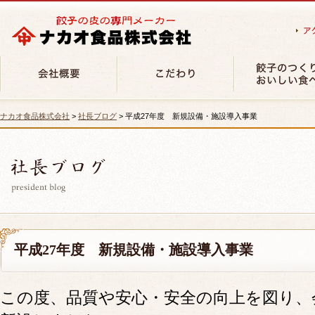
社長あいさつ
餃子おいしい食べ
ナカオ食品株式会社
>
社長ブログ
> 平成27年度 新規設備・施設導入事業
会社概要
焼売のおいしい食
業務内容
食育活動
平成27年度 新規設備・施設導入事業
この度、品質や安心・安全の向上を図り、